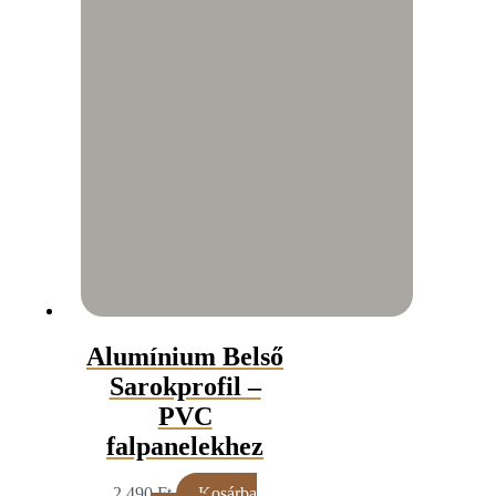
Alumínium Belső
Sarokprofil –
PVC
falpanelekhez
2 490
Ft
Kosárba