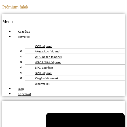
Prémium falak
Menu
Kezdőlap
Termékek
PVC falpanel
Akusztikus falpanel
WPC beltéri falpanel
WPC kültéri falpanel
SPC padlólap
SPC falpanel
Kiegészítő termék
Új termékek
Blog
Kapcsolat