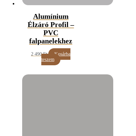
Alumínium
Élzáró Profil –
PVC
falpanelekhez
2 490
Ft
Kosárba
teszem