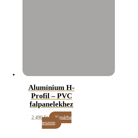
Alumínium H-
Profil – PVC
falpanelekhez
2 490
Ft
Kosárba
teszem