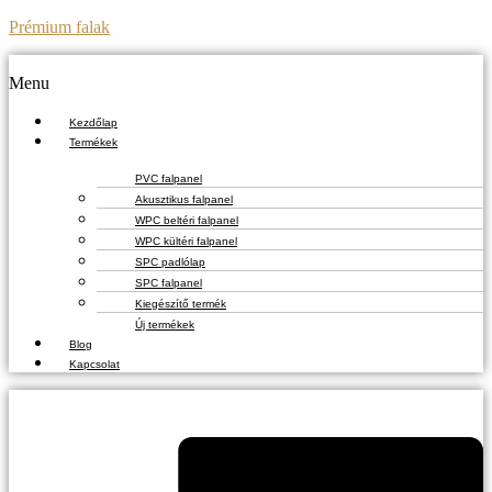
Prémium falak
Menu
Kezdőlap
Termékek
PVC falpanel
Akusztikus falpanel
WPC beltéri falpanel
WPC kültéri falpanel
SPC padlólap
SPC falpanel
Kiegészítő termék
Új termékek
Blog
Kapcsolat