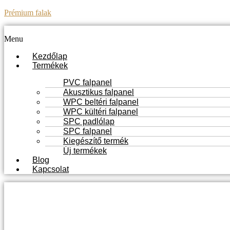
Prémium falak
Menu
Kezdőlap
Termékek
PVC falpanel
Akusztikus falpanel
WPC beltéri falpanel
WPC kültéri falpanel
SPC padlólap
SPC falpanel
Kiegészítő termék
Új termékek
Blog
Kapcsolat