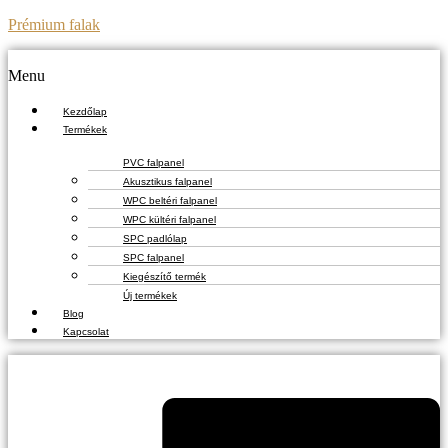
Prémium falak
Menu
Kezdőlap
Termékek
PVC falpanel
Akusztikus falpanel
WPC beltéri falpanel
WPC kültéri falpanel
SPC padlólap
SPC falpanel
Kiegészítő termék
Új termékek
Blog
Kapcsolat