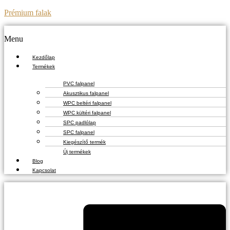
Prémium falak
Menu
Kezdőlap
Termékek
PVC falpanel
Akusztikus falpanel
WPC beltéri falpanel
WPC kültéri falpanel
SPC padlólap
SPC falpanel
Kiegészítő termék
Új termékek
Blog
Kapcsolat